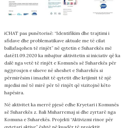
iCHAT pas punëtorisë: “Identifikim dhe trajtimi i
sfidave dhe problematikave aktuale me të cilat
ballafaqohen të rinjët” në qytetin e Suharekës më
datë11.09.2020 ka mbajtur aktivitetin si iniciativ që ka
dalë nga vetë të rinjët e Komunës së Suharekës për
ngjyrosjen e ulseve në sheshet e Suharekës si
përmirësim i imazhit të qytetit dhe krijimit të një
mjedisi më të mirë për të rinjët që vizitojnë këto
hapësira.
Në aktivitet ka merrë pjesë edhe Kryetari i Komunës
së Suharekës z. Bali Muharremaj si dhe zyrtarë nga
Komuna e Suharekës. Projekti “Aktivizmi rinor për
qytetari aktive” është në kuadër të projektit