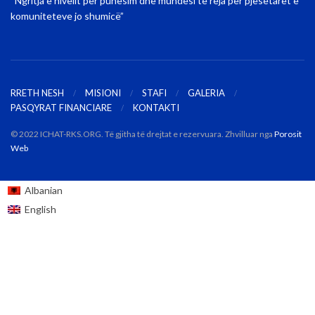
“Ngritja e nivelit për punësim dhe mundësi të reja për pjesëtarët e
komuniteteve jo shumicë”
RRETH NESH
MISIONI
STAFI
GALERIA
PASQYRAT FINANCIARE
KONTAKTI
© 2022 ICHAT-RKS.ORG. Të gjitha të drejtat e rezervuara. Zhvilluar nga
Porosit
Web
Albanian
English