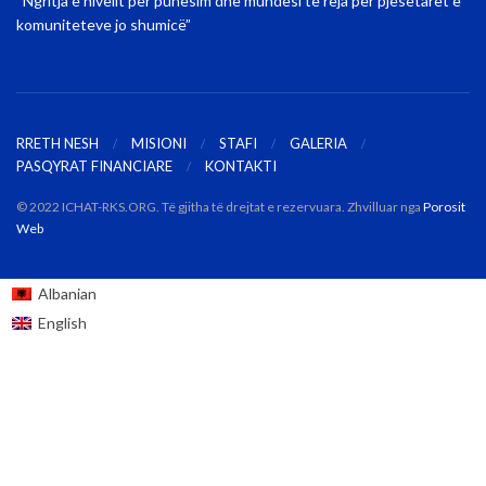
“Ngritja e nivelit për punësim dhe mundësi të reja për pjesëtarët e
komuniteteve jo shumicë”
RRETH NESH
MISIONI
STAFI
GALERIA
PASQYRAT FINANCIARE
KONTAKTI
© 2022 ICHAT-RKS.ORG. Të gjitha të drejtat e rezervuara. Zhvilluar nga
Porosit
Web
Albanian
English