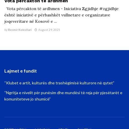
Vota përcakton të ardhmen
Vota përcakton të ardhmen - Iniciativa Zgjidhje #zgjidhje
është iniciativë e përbashkët vullnetare e organizatave
joqeveritare në Kosovë e ...
by
Besmir Kokollari
August 29, 2025
Lajmet e fundit
“Klubet e artit, kulturës dhe trashëgimisë kulturore në qytet”
“Ngritja e nivelit për punësim dhe mundësi të reja për pjesëtarët e
komuniteteve jo shumicë”