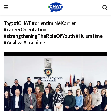
Tag:
#iCHAT #orientimiNëKarrier
#careerOrientation
#strengtheningTheRoleOfYouth #Hulumtime
#Analiza #Trajnime