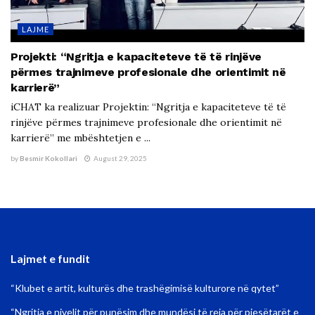
LAJME
Projekti: “Ngritja e kapaciteteve të të rinjëve
përmes trajnimeve profesionale dhe orientimit në
karrierë”
iCHAT ka realizuar Projektin: “Ngritja e kapaciteteve të të
rinjëve përmes trajnimeve profesionale dhe orientimit në
karrierë” me mbështetjen e ...
by
Besmir Kokollari
August 29, 2025
Lajmet e fundit
“Klubet e artit, kulturës dhe trashëgimisë kulturore në qytet”
“Ngritja e nivelit për punësim dhe mundësi të reja për pjesëtarët e