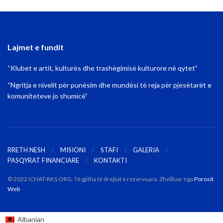
Lajmet e fundit
“Klubet e artit, kulturës dhe trashëgimisë kulturore në qytet”
“Ngritja e nivelit për punësim dhe mundësi të reja për pjesëtarët e
komuniteteve jo shumicë”
RRETH NESH
MISIONI
STAFI
GALERIA
PASQYRAT FINANCIARE
KONTAKTI
© 2022 ICHAT-RKS.ORG. Të gjitha të drejtat e rezervuara. Zhvilluar nga
Porosit
Web
Albanian