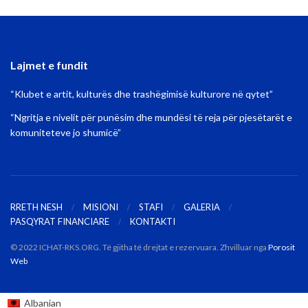
Lajmet e fundit
“Klubet e artit, kulturës dhe trashëgimisë kulturore në qytet”
“Ngritja e nivelit për punësim dhe mundësi të reja për pjesëtarët e
komuniteteve jo shumicë”
RRETH NESH
MISIONI
STAFI
GALERIA
PASQYRAT FINANCIARE
KONTAKTI
© 2022 ICHAT-RKS.ORG. Të gjitha të drejtat e rezervuara. Zhvilluar nga
Porosit
Web
Albanian