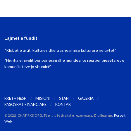
Lajmet e fundit
“Klubet e artit, kulturës dhe trashëgimisë kulturore në qytet”
“Ngritja e nivelit për punësim dhe mundësi të reja për pjesëtarët e
komuniteteve jo shumicë”
RRETH NESH
MISIONI
STAFI
GALERIA
PASQYRAT FINANCIARE
KONTAKTI
© 2022 ICHAT-RKS.ORG. Të gjitha të drejtat e rezervuara. Zhvilluar nga
Porosit
Web