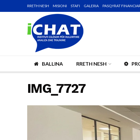
RRETH NESH
MISIONI
STAFI
GALERIA
PASQYRAT FINANCIA
BALLINA
RRETH NESH
PR
IMG_7727