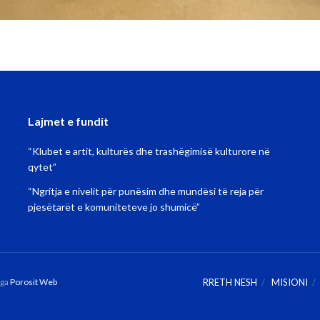
Lajmet e fundit
“Klubet e artit, kulturës dhe trashëgimisë kulturore në
qytet”
“Ngritja e nivelit për punësim dhe mundësi të reja për
pjesëtarët e komuniteteve jo shumicë”
nga
Porosit Web
RRETH NESH
MISIONI