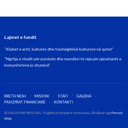
Lajmet e fundit
“Klubet e artit, kulturës dhe trashëgimisë kulturore në qytet”
“Ngritja e nivelit për punësim dhe mundësi të reja për pjesëtarët e
komuniteteve jo shumicë”
RRETH NESH
MISIONI
STAFI
GALERIA
PASQYRAT FINANCIARE
KONTAKTI
© 2022 ICHAT-RKS.ORG. Të gjitha të drejtat e rezervuara. Zhvilluar nga
Porosit
Web