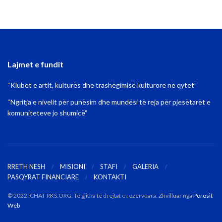
Lajmet e fundit
“Klubet e artit, kulturës dhe trashëgimisë kulturore në qytet”
“Ngritja e nivelit për punësim dhe mundësi të reja për pjesëtarët e
komuniteteve jo shumicë”
RRETH NESH
MISIONI
STAFI
GALERIA
PASQYRAT FINANCIARE
KONTAKTI
© 2022 ICHAT-RKS.ORG. Të gjitha të drejtat e rezervuara. Zhvilluar nga
Porosit
Web