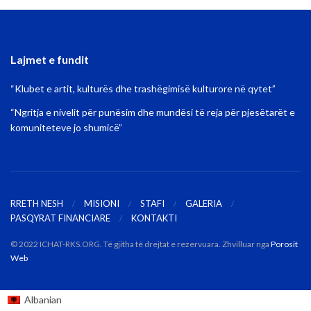
Lajmet e fundit
“Klubet e artit, kulturës dhe trashëgimisë kulturore në qytet”
“Ngritja e nivelit për punësim dhe mundësi të reja për pjesëtarët e
komuniteteve jo shumicë”
RRETH NESH
MISIONI
STAFI
GALERIA
PASQYRAT FINANCIARE
KONTAKTI
© 2022 ICHAT-RKS.ORG. Të gjitha të drejtat e rezervuara. Zhvilluar nga
Porosit
Web
Albanian