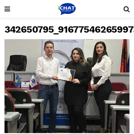
342650795_91677546265997