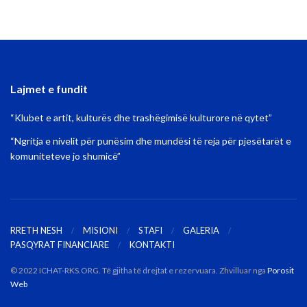
Lajmet e fundit
“Klubet e artit, kulturës dhe trashëgimisë kulturore në qytet”
“Ngritja e nivelit për punësim dhe mundësi të reja për pjesëtarët e
komuniteteve jo shumicë”
RRETH NESH
MISIONI
STAFI
GALERIA
PASQYRAT FINANCIARE
KONTAKTI
© 2022 ICHAT-RKS.ORG. Të gjitha të drejtat e rezervuara. Zhvilluar nga
Porosit
Web