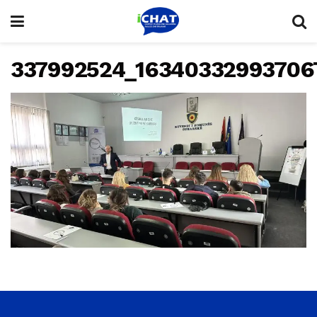
337992524_163403329937067