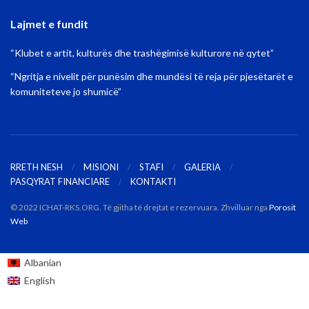
Lajmet e fundit
“Klubet e artit, kulturës dhe trashëgimisë kulturore në qytet”
“Ngritja e nivelit për punësim dhe mundësi të reja për pjesëtarët e
komuniteteve jo shumicë”
RRETH NESH
MISIONI
STAFI
GALERIA
PASQYRAT FINANCIARE
KONTAKTI
© 2022 ICHAT-RKS.ORG. Të gjitha të drejtat e rezervuara. Zhvilluar nga
Porosit
Web
Albanian
English