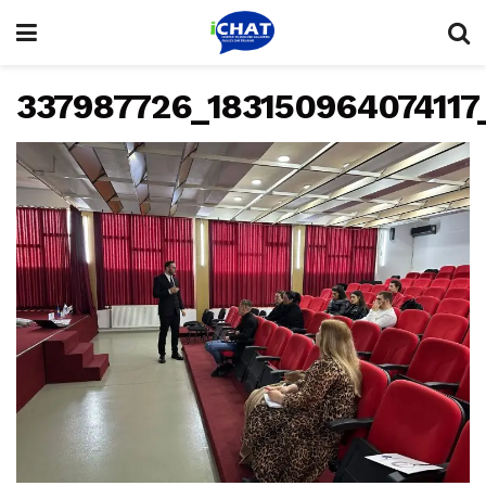
337987726_18315096407411