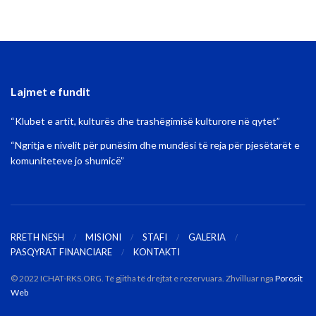
Lajmet e fundit
“Klubet e artit, kulturës dhe trashëgimisë kulturore në qytet”
“Ngritja e nivelit për punësim dhe mundësi të reja për pjesëtarët e
komuniteteve jo shumicë”
RRETH NESH
MISIONI
STAFI
GALERIA
PASQYRAT FINANCIARE
KONTAKTI
© 2022 ICHAT-RKS.ORG. Të gjitha të drejtat e rezervuara. Zhvilluar nga
Porosit
Web