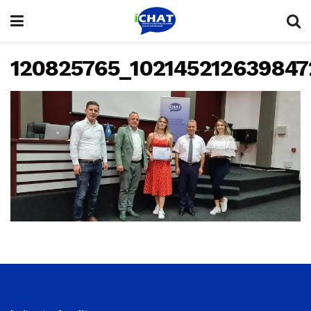
120825765_102145212639847