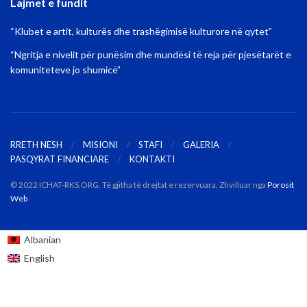
Lajmet e fundit
“Klubet e artit, kulturës dhe trashëgimisë kulturore në qytet”
“Ngritja e nivelit për punësim dhe mundësi të reja për pjesëtarët e
komuniteteve jo shumicë”
RRETH NESH
MISIONI
STAFI
GALERIA
PASQYRAT FINANCIARE
KONTAKTI
© 2022 ICHAT-RKS.ORG. Të gjitha të drejtat e rezervuara. Zhvilluar nga
Porosit
Web
Albanian
English