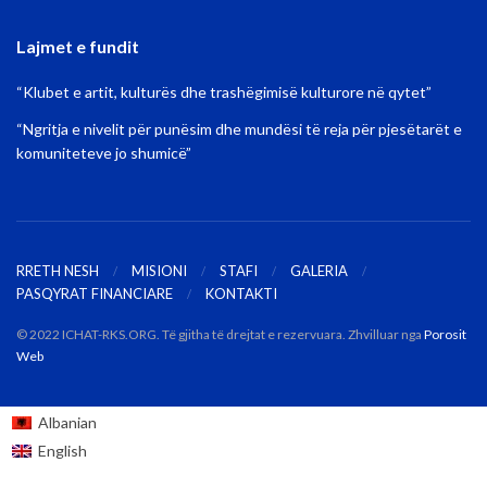
Lajmet e fundit
“Klubet e artit, kulturës dhe trashëgimisë kulturore në qytet”
“Ngritja e nivelit për punësim dhe mundësi të reja për pjesëtarët e
komuniteteve jo shumicë”
RRETH NESH
MISIONI
STAFI
GALERIA
PASQYRAT FINANCIARE
KONTAKTI
© 2022 ICHAT-RKS.ORG. Të gjitha të drejtat e rezervuara. Zhvilluar nga
Porosit
Web
Albanian
English