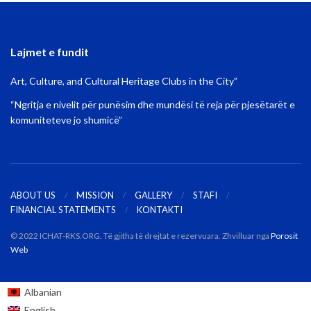
Lajmet e fundit
Art, Culture, and Cultural Heritage Clubs in the City”
“Ngritja e nivelit për punësim dhe mundësi të reja për pjesëtarët e
komuniteteve jo shumicë”
ABOUT US
MISSION
GALLERY
STAFI
FINANCIAL STATEMENTS
KONTAKTI
© 2022 ICHAT-RKS.ORG. Të gjitha të drejtat e rezervuara. Zhvilluar nga
Porosit
Web
Albanian
English