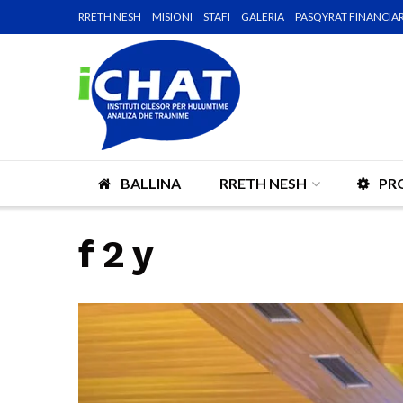
RRETH NESH
MISIONI
STAFI
GALERIA
PASQYRAT FINANCIA
BALLINA
RRETH NESH
PR
f 2 y