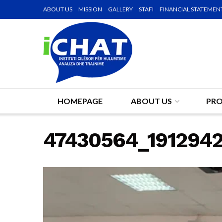
ABOUT US
MISSION
GALLERY
STAFI
FINANCIAL STATEMEN
HOMEPAGE
ABOUT US
PRO
47430564_191294