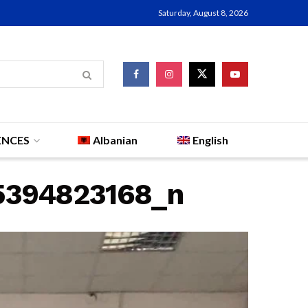
Saturday, August 8, 2026
ENCES
Albanian
English
5394823168_n