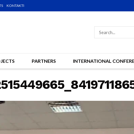
TS
KONTAKTI
JECTS
PARTNERS
INTERNATIONAL CONFER
2515449665_841971186