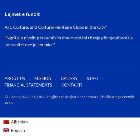
Lajmet e fundit
Art, Culture, and Cultural Heritage Clubs in the City”
“Ngritja e nivelit për punësim dhe mundësi të reja për pjesëtarët e
komuniteteve jo shumicë”
ABOUT US
MISSION
GALLERY
STAFI
FINANCIAL STATEMENTS
KONTAKTI
© 2022 ICHAT-RKS.ORG. Të gjitha të drejtat e rezervuara. Zhvilluar nga
Porosit
Web
Albanian
English