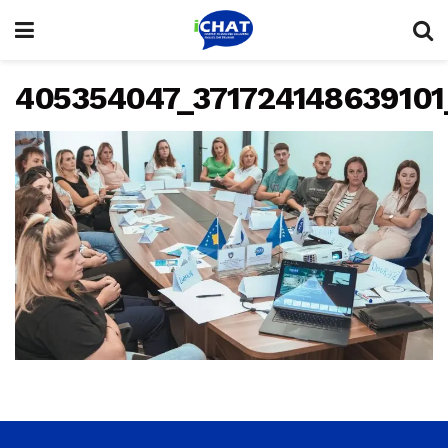
405354047_37172414863910