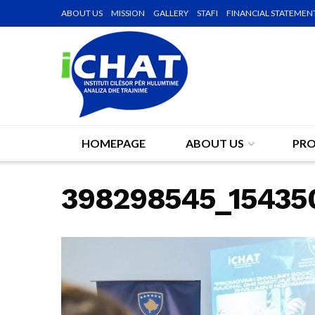
ABOUT US
MISSION
GALLERY
STAFI
FINANCIAL STATEMEN
HOMEPAGE
ABOUT US
PRO
398298545_15435