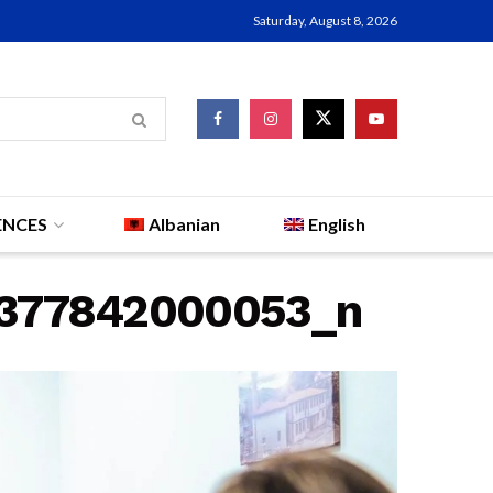
Saturday, August 8, 2026
ENCES
Albanian
English
377842000053_n