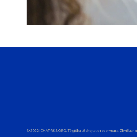
© 2022 ICHAT-RKS.ORG. Të gjitha të drejtat e rezervuara. Zhvilluar 