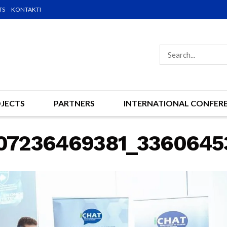
TS
KONTAKTI
JECTS
PARTNERS
INTERNATIONAL CONFER
07236469381_3360645