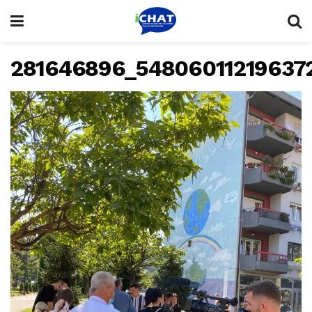
281646896_54806011219637