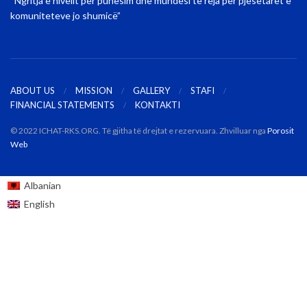
“Ngritja e nivelit për punësim dhe mundësi të reja për pjesëtarët e
komuniteteve jo shumicë”
ABOUT US
MISSION
GALLERY
STAFI
FINANCIAL STATEMENTS
KONTAKTI
© 2022 ICHAT-RKS.ORG. Të gjitha të drejtat e rezervuara. Zhvilluar nga
Porosit
Web
Albanian
English