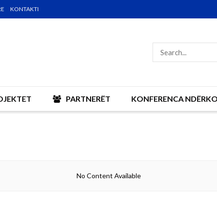
RE
KONTAKTI
OJEKTET
PARTNERËT
KONFERENCA NDËRK
No Content Available