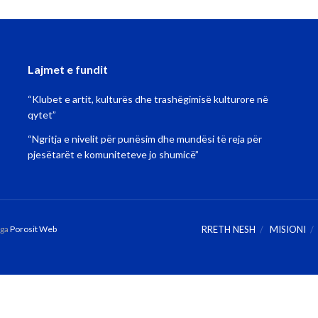
Lajmet e fundit
“Klubet e artit, kulturës dhe trashëgimisë kulturore në
qytet”
“Ngritja e nivelit për punësim dhe mundësi të reja për
pjesëtarët e komuniteteve jo shumicë”
nga
Porosit Web
RRETH NESH
MISIONI