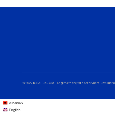
© 2022 ICHAT-RKS.ORG. Të gjitha të drejtat e rezervuara. Zhvilluar 
Albanian
English