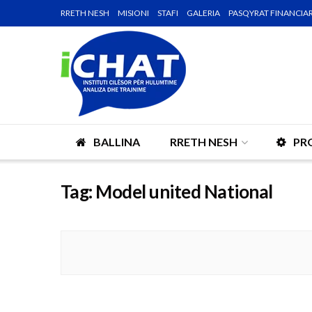
RRETH NESH
MISIONI
STAFI
GALERIA
PASQYRAT FINANCIA
BALLINA
RRETH NESH
PR
Tag:
Model united National