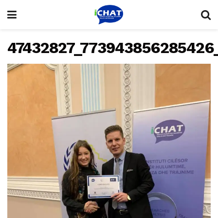
47432827_773943856285426