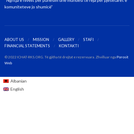
“Ngritja e nivelit për punësim dhe mundësi të reja për pjesëtarët e
komuniteteve jo shumicë”
ABOUT US
MISSION
GALLERY
STAFI
FINANCIAL STATEMENTS
KONTAKTI
© 2022 ICHAT-RKS.ORG. Të gjitha të drejtat e rezervuara. Zhvilluar nga
Porosit
Web
Albanian
English