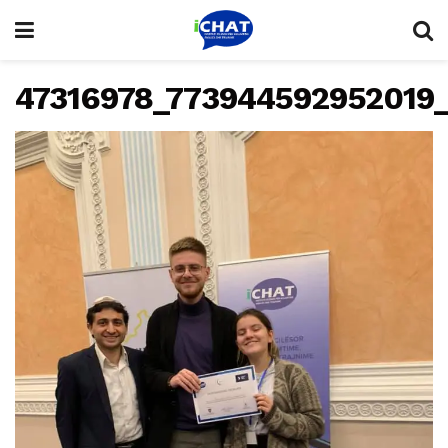
47316978_773944592952019