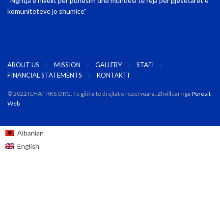
“Ngritja e nivelit për punësim dhe mundësi të reja për pjesëtarët e
komuniteteve jo shumicë”
ABOUT US
MISSION
GALLERY
STAFI
FINANCIAL STATEMENTS
KONTAKTI
© 2022 ICHAT-RKS.ORG. Të gjitha të drejtat e rezervuara. Zhvilluar nga
Porosit
Web
Albanian
English