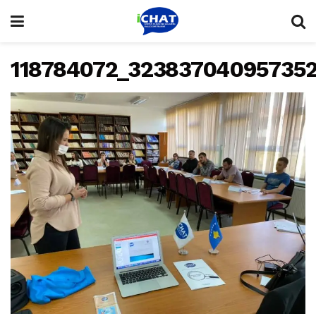
118784072_32383704095735