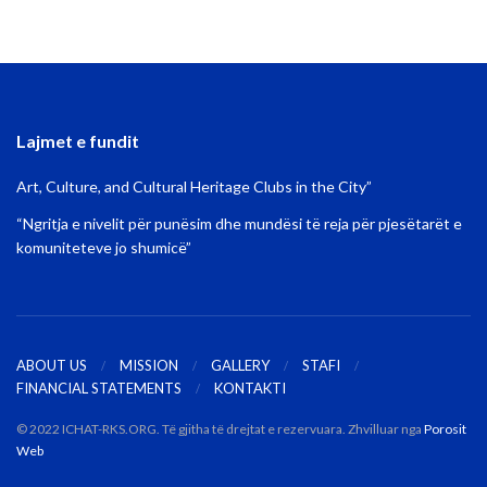
Lajmet e fundit
Art, Culture, and Cultural Heritage Clubs in the City”
“Ngritja e nivelit për punësim dhe mundësi të reja për pjesëtarët e
komuniteteve jo shumicë”
ABOUT US
MISSION
GALLERY
STAFI
FINANCIAL STATEMENTS
KONTAKTI
© 2022 ICHAT-RKS.ORG. Të gjitha të drejtat e rezervuara. Zhvilluar nga
Porosit
Web