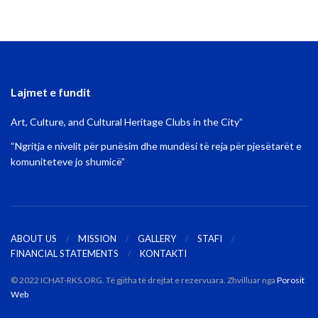
Lajmet e fundit
Art, Culture, and Cultural Heritage Clubs in the City”
“Ngritja e nivelit për punësim dhe mundësi të reja për pjesëtarët e
komuniteteve jo shumicë”
ABOUT US
MISSION
GALLERY
STAFI
FINANCIAL STATEMENTS
KONTAKTI
© 2022 ICHAT-RKS.ORG. Të gjitha të drejtat e rezervuara. Zhvilluar nga
Porosit
Web