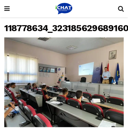
118778634_32318562968916