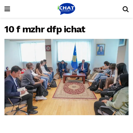
10 f mzhr dfp ichat