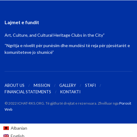
Lajmet e fundit
Art, Culture, and Cultural Heritage Clubs in the City”
“Ngritja e nivelit për punësim dhe mundësi të reja për pjesëtarët e
komuniteteve jo shumicë”
ABOUT US
MISSION
GALLERY
STAFI
FINANCIAL STATEMENTS
KONTAKTI
© 2022 ICHAT-RKS.ORG. Të gjitha të drejtat e rezervuara. Zhvilluar nga
Porosit
Web
Albanian
English