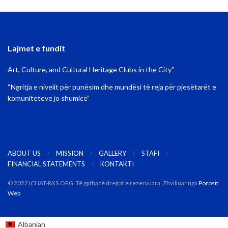
Lajmet e fundit
Art, Culture, and Cultural Heritage Clubs in the City”
“Ngritja e nivelit për punësim dhe mundësi të reja për pjesëtarët e
komuniteteve jo shumicë”
ABOUT US
MISSION
GALLERY
STAFI
FINANCIAL STATEMENTS
KONTAKTI
© 2022 ICHAT-RKS.ORG. Të gjitha të drejtat e rezervuara. Zhvilluar nga
Porosit
Web
Albanian