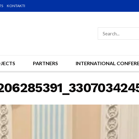
TS
KONTAKTI
JECTS
PARTNERS
INTERNATIONAL CONFER
206285391_330703424