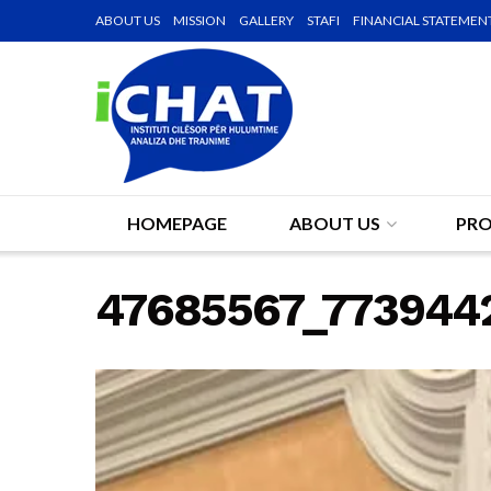
ABOUT US
MISSION
GALLERY
STAFI
FINANCIAL STATEMEN
HOMEPAGE
ABOUT US
PRO
47685567_773944