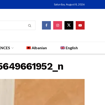
Saturday, August 8, 2026
ENCES
Albanian
English
5649661952_n