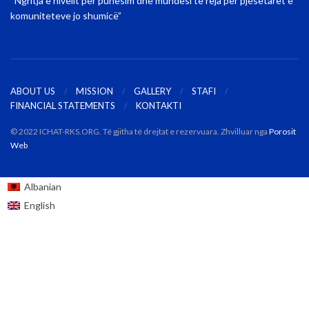
“Ngritja e nivelit për punësim dhe mundësi të reja për pjesëtarët e
komuniteteve jo shumicë”
ABOUT US
MISSION
GALLERY
STAFI
FINANCIAL STATEMENTS
KONTAKTI
© 2022 ICHAT-RKS.ORG. Të gjitha të drejtat e rezervuara. Zhvilluar nga
Porosit
Web
Albanian
English