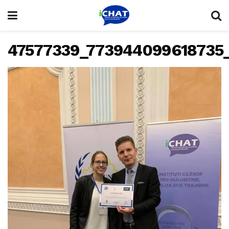
47577339_773944099618735