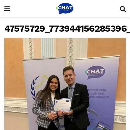
47575729_773944156285396