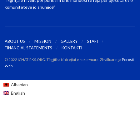
“Ngritja e nivelit për punësim dhe mundësi të reja për pjesëtarët e
komuniteteve jo shumicë”
ABOUT US
MISSION
GALLERY
STAFI
FINANCIAL STATEMENTS
KONTAKTI
© 2022 ICHAT-RKS.ORG. Të gjitha të drejtat e rezervuara. Zhvilluar nga
Porosit
Web
Albanian
English