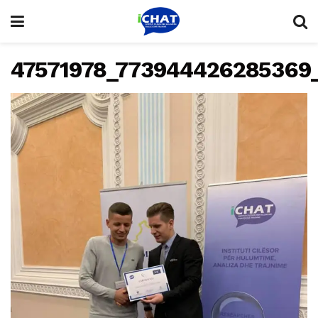
47571978_773944426285369