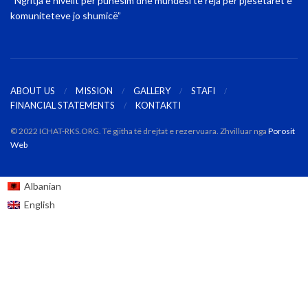
“Ngritja e nivelit për punësim dhe mundësi të reja për pjesëtarët e
komuniteteve jo shumicë”
ABOUT US
MISSION
GALLERY
STAFI
FINANCIAL STATEMENTS
KONTAKTI
© 2022 ICHAT-RKS.ORG. Të gjitha të drejtat e rezervuara. Zhvilluar nga
Porosit
Web
Albanian
English